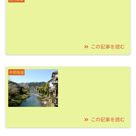
った宿場町！厳しい峠
越えをしてみない？
この記事を読む
2021/09/25
木曽最北端の宿場町
中部地域
贄川宿を紹介！木曽の
門番の関所とは！？
この記事を読む
2021/08/14