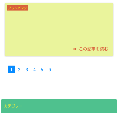
郡上八幡は清流の流れ
グランピング
る城下町！この穴場駐
車場に停めて観光を満
喫して！
この記事を読む
2021/06/29
天浜線で鉄印ゲットし
1
2
3
4
5
6
グランピングに宿泊！
1日1組のヴィラや果物
収穫して楽しめるグラ
ンピングを紹介！
カテゴリー