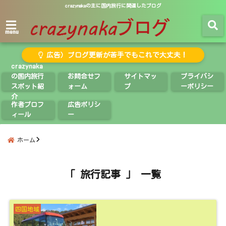
crazynakaの主に国内旅行に関連したブログ
menu
広告）ブログ更新が苦手でもこれで大丈夫！
crazynaka
の国内旅行
お問合せフ
サイトマッ
プライバシ
スポット紹
ォーム
プ
ーポリシー
介
作者プロフ
広告ポリシ
ィール
ー
ホーム
「 旅行記事 」 一覧
四国地域