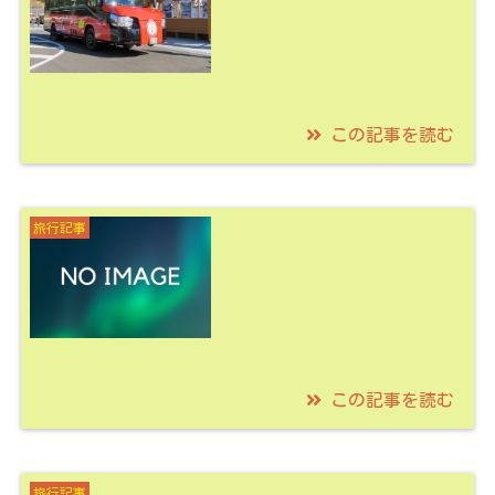
この記事を読む
2022/02/01
阿佐海岸鉄道でDMVに
旅行記事
乗車するツアーはいか
が？！鉄印もゲットだ
ぜ！
この記事を読む
2021/09/28
奈良井宿は旅人で賑わ
旅行記事