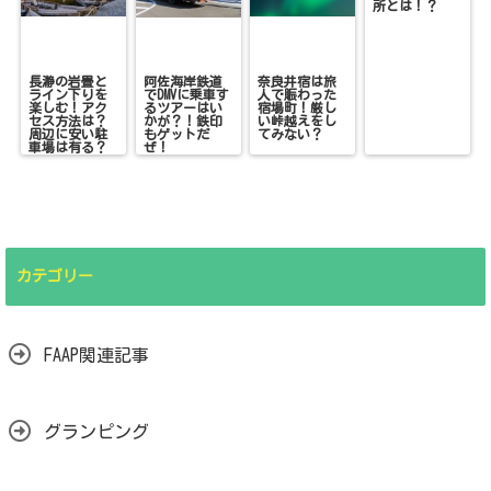
所とは！？
長瀞の岩畳と
阿佐海岸鉄道
奈良井宿は旅
ライン下りを
でDMVに乗車す
人で賑わった
楽しむ！アク
るツアーはい
宿場町！厳し
セス方法は？
かが？！鉄印
い峠越えをし
周辺に安い駐
もゲットだ
てみない？
車場は有る？
ぜ！
カテゴリー
FAAP関連記事
グランピング