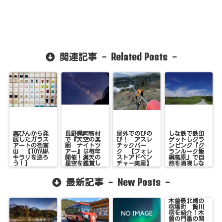
Related Posts
関連記事 -
-
薬びんから発
長野県阿智村
屋外でのびの
しな鉄で鉄印
展したガラス
で『天空の楽
び！ アスレ
ゲットしグラ
アートの街富
園 ナイトツ
チックパー
ンピング『グ
山 【TOYAMA
アー』は毎年
ク 【フォレ
ランルーク飯
キラリを巡ろ
開催！満天の
ストアドベン
綱高原』で自
う！】
星空を鑑賞し
チャー美里】
然を満喫しな
よう！
い？！
New Posts
最新記事 -
-
木曽最北端の
宿場町 贄川
宿を紹介！木
曽の門番の関