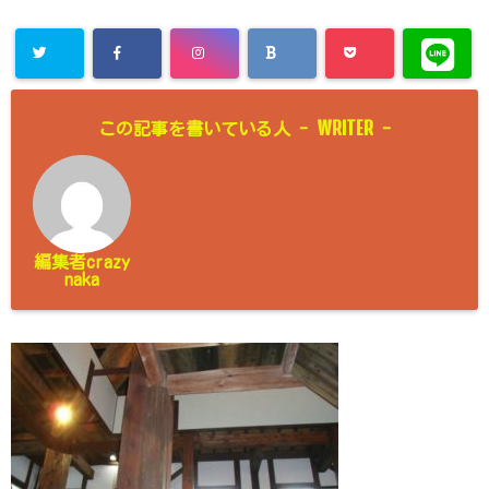
WRITER
この記事を書いている人 -
-
編集者crazy
naka