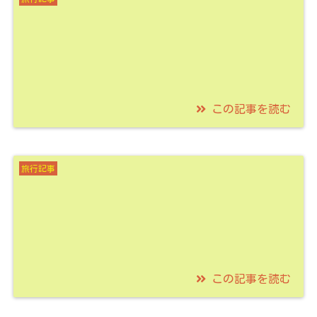
旅！懐かしい転車台見
学や乗車体験企画も楽
しみ！！
この記事を読む
2021/06/13
会津鉄道の鉄印の番組
旅行記事
紹介と運転体験企画を
ご紹介！
この記事を読む
2021/06/06