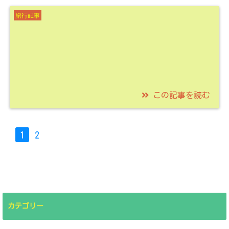
京都丹後鉄道で鉄印
旅行記事
旅！水戸岡氏デザイン
の特別な列車も楽しも
う！！
この記事を読む
2021/04/05
智頭急行は鉄印がゲッ
1
2
トできる！イベント列
車あまつぼしは木の温
もりがいっぱい！
カテゴリー