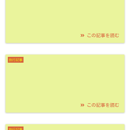
この記事を読む
2021/06/29
天浜線で鉄印ゲットし
旅行記事
グランピングに宿泊！
1日1組のヴィラや果物
収穫して楽しめるグラ
ンピングを紹介！
この記事を読む
2021/06/29
天竜浜名湖鉄道で鉄印
旅行記事