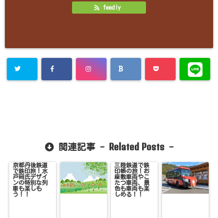
feedly
Related Posts
関連記事 -
-
京都丹後鉄道
三陸鉄道で鉄
で鉄印旅！水
印帳の旅！お
戸岡氏デザイ
座敷車両やこ
ンの特別な列
たつ車両、景
車も楽しも
色も車両も楽
う！！
しめる！！