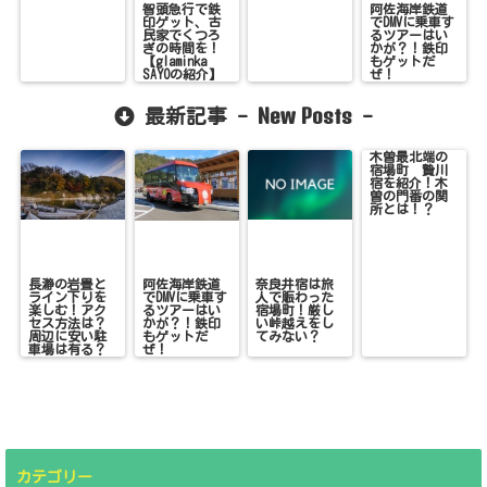
智頭急行で鉄
阿佐海岸鉄道
印ゲット、古
でDMVに乗車す
民家でくつろ
るツアーはい
ぎの時間を！
かが？！鉄印
【glaminka
もゲットだ
SAYOの紹介】
ぜ！
New Posts
最新記事 -
-
木曽最北端の
宿場町 贄川
宿を紹介！木
曽の門番の関
所とは！？
長瀞の岩畳と
阿佐海岸鉄道
奈良井宿は旅
ライン下りを
でDMVに乗車す
人で賑わった
楽しむ！アク
るツアーはい
宿場町！厳し
セス方法は？
かが？！鉄印
い峠越えをし
周辺に安い駐
もゲットだ
てみない？
車場は有る？
ぜ！
カテゴリー