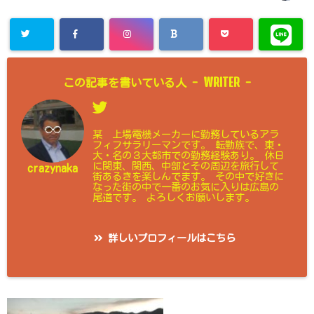
WRITER
この記事を書いている人 -
-
某 上場電機メーカーに勤務しているアラ
フィフサラリーマンです。 転勤族で、東・
大・名の３大都市での勤務経験あり。 休日
に関東、関西、中部とその周辺を旅行して
crazynaka
街あるきを楽しんでます。 その中で好きに
なった街の中で一番のお気に入りは広島の
尾道です。 よろしくお願いします。
詳しいプロフィールはこちら