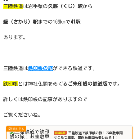
三陸鉄道
は岩手県の
久慈（くじ）駅
から
盛（さかり）駅
までの163kmで
41駅
あります。
三陸鉄道は
鉄印帳の旅
ができる鉄道です。
鉄印帳
とは神社仏閣をめぐる
ご朱印帳の
鉄道版
です。
詳しくは鉄印帳の記事がありますので
ご覧くださいね。
三陸鉄道で鉄印帳の旅！お座敷車両
やこたつ車両、景色も車両も楽しめる！！