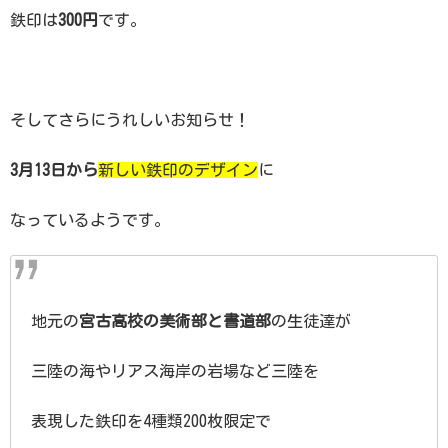
鉄印は
300円
です。
そしてさらにうれしいお知らせ！
3月13日から
新しい鉄印のデザイン
に
なっているようです。
地元の
宮古高校の美術部と書道部
の生徒達が
三陸の海やリアス海岸の岩場など三陸を
表現した鉄印を4種類200枚限定で