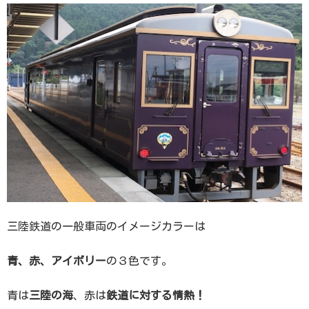
三陸鉄道の一般車両のイメージカラーは
青、赤、アイボリー
の３色です。
青は
三陸の海
、赤は
鉄道に対する情熱！