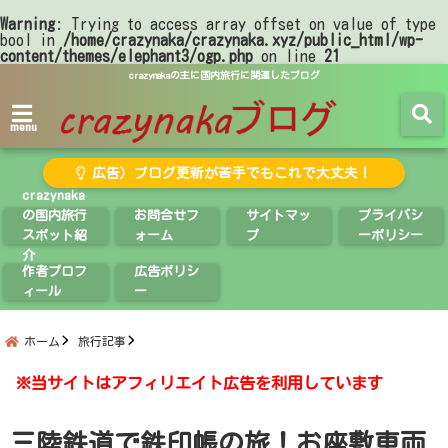
Warning
: Trying to access array offset on value of type
bool in
/home/crazynaka/crazynaka.xyz/public_html/wp-
content/themes/elephant3/ogp.php
on line
21
crazynakaの主に国内旅行に関連したブログ
menu
広告）ブログ更新が苦手でもこれで大丈夫！
crazynaka
の国内旅行
お問合せフ
サイトマッ
プライバシ
スポット紹
ォーム
プ
ーポリシー
介
作者プロフ
広告ポリシ
ィール
ー
ホーム
旅行記事
※当サイトはアフィリエイト広告を利用しています
三陸鉄道で鉄印帳の旅！お座敷車両