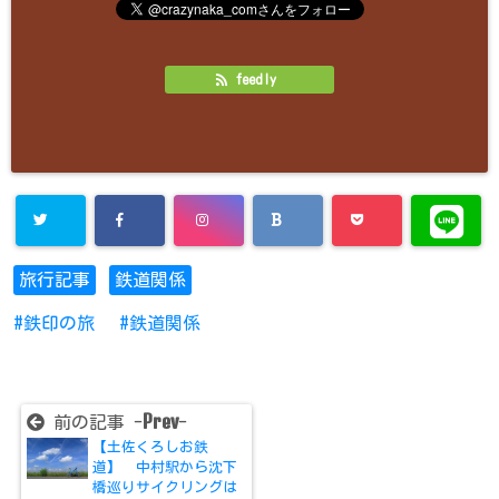
feedly
旅行記事
鉄道関係
鉄印の旅
鉄道関係
Prev
前の記事 -
-
【土佐くろしお鉄
道】 中村駅から沈下
橋巡りサイクリングは