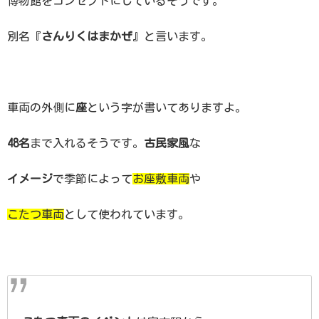
博物館をコンセプトにしているそうです。
別名『
さんりくはまかぜ
』と言います。
車両の外側に
座
という字が書いてありますよ。
48名
まで入れるそうです。
古民家風
な
イメージ
で季節によって
お座敷車両
や
こたつ車両
として使われています。