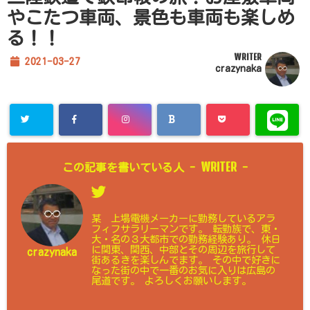
やこたつ車両、景色も車両も楽しめ
る！！
WRITER
2021-03-27
crazynaka
WRITER
この記事を書いている人 -
-
某 上場電機メーカーに勤務しているアラ
フィフサラリーマンです。 転勤族で、東・
大・名の３大都市での勤務経験あり。 休日
に関東、関西、中部とその周辺を旅行して
crazynaka
街あるきを楽しんでます。 その中で好きに
なった街の中で一番のお気に入りは広島の
尾道です。 よろしくお願いします。