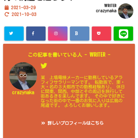
WRITER
2021-03-29
crazynaka
2021-10-03
WRITER
この記事を書いている人 -
-
某 上場電機メーカーに勤務しているアラ
フィフサラリーマンです。 転勤族で、東・
大・名の３大都市での勤務経験あり。 休日
に関東、関西、中部とその周辺を旅行して
crazynaka
街あるきを楽しんでます。 その中で好きに
なった街の中で一番のお気に入りは広島の
尾道です。 よろしくお願いします。
詳しいプロフィールはこちら