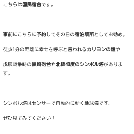
こちらは
国民宿舎
です。
事前
にこちらに
予約
してその日の
宿泊場所
としてお勧め。
徒歩1分の距離に幸せを呼ぶと言われる
カリヨンの鐘
や
戊辰戦争時の
黒崎砲台
や
北緯40度のシンボル塔
がありま
す。
シンボル塔はセンサーで自動的に動く地球儀です。
ぜひ見てみてください！