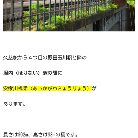
久慈駅から４つ目の
野田玉川駅
と隣の
堀内（ほりない）駅の間
に
安家川橋梁（あっかがわきょうりょう）
が
あります。
長さは302m、高さは33mの橋です。