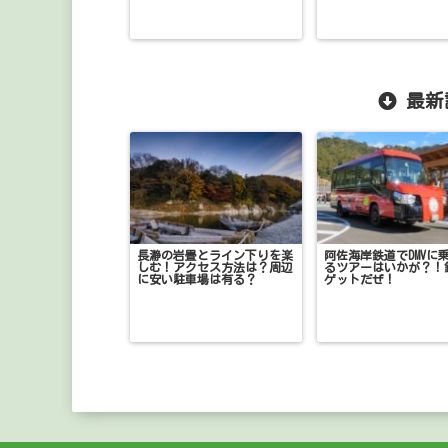
最新
長瀞の岩畳とライン下りを楽
阿佐海岸鉄道でDMVに
しむ！アクセス方法は？周辺
るツアーはいかが？！
に安い駐車場は有る？
ゲットだぜ！