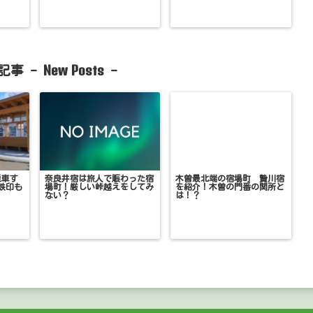
New Posts
記事 -
-
乗車す
奈良井宿は旅人で賑わった宿
木曽最北端の宿場町 贄川宿
鉄印も
場町！厳しい峠越えをしてみ
を紹介！木曽の門番の関所と
ない？
は！？