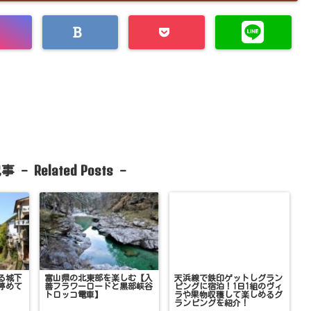
Related Posts
事 -
-
る城下
富山県の北東部を楽しむ【入
天浜線で鉄印ゲットしグラン
停めて
善フラワーロードと黒部峡谷
ピングに宿泊！1日1組のヴィ
トロッコ電車】
ラや果物収穫して楽しめるグ
ランピングを紹介！