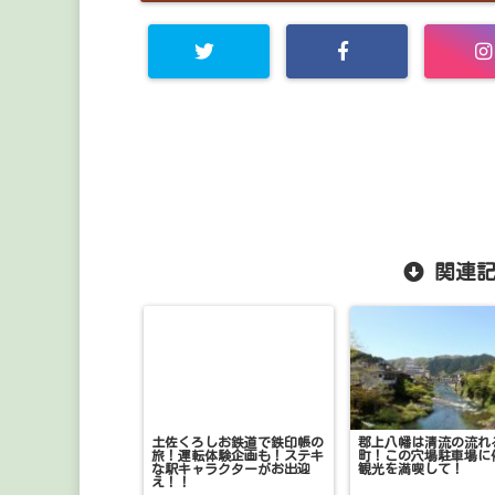
関連記
土佐くろしお鉄道で鉄印帳の
郡上八幡は清流の流れ
旅！運転体験企画も！ステキ
町！この穴場駐車場に
な駅キャラクターがお出迎
観光を満喫して！
え！！