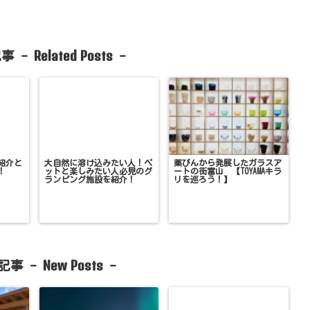
Related Posts
事 -
-
紹介と
大自然に溶け込みたい人！ペ
薬びんから発展したガラスア
！
ットと楽しみたい人必見のグ
ートの街富山 【TOYAMAキラ
ランピング施設を紹介！
リを巡ろう！】
New Posts
記事 -
-