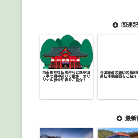
関連記
京王線神社仏閣巡りと新宿山
会津鉄道の鉄印の番組
ノ手七福神巡りで散歩！オリ
運転体験企画をご紹介
ジナル御朱印帳をご紹介！
最新