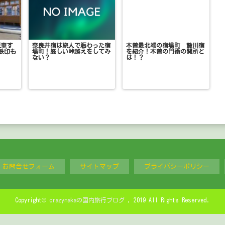
乗車す
奈良井宿は旅人で賑わった宿
木曽最北端の宿場町 贄川宿
鉄印も
場町！厳しい峠越えをしてみ
を紹介！木曽の門番の関所と
ない？
は！？
お問合せフォーム
サイトマップ
プライバシーポリシー
Copyright©
crazynakaの国内旅行ブログ
, 2019 All Rights Reserved.