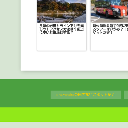
長瀞の岩畳とライン下りを楽
阿佐海岸鉄道でDMVに
しむ！アクセス方法は？周辺
るツアーはいかが？！
に安い駐車場は有る？
ゲットだぜ！
crazynakaの国内旅行スポット紹介