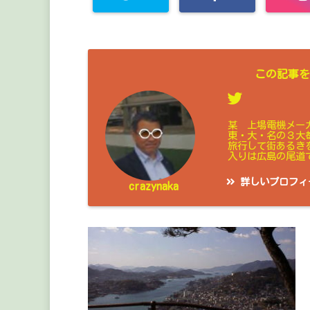
この記事を
某 上場電機メー
東・大・名の３大
旅行して街あるき
入りは広島の尾道
詳しいプロフィ
crazynaka