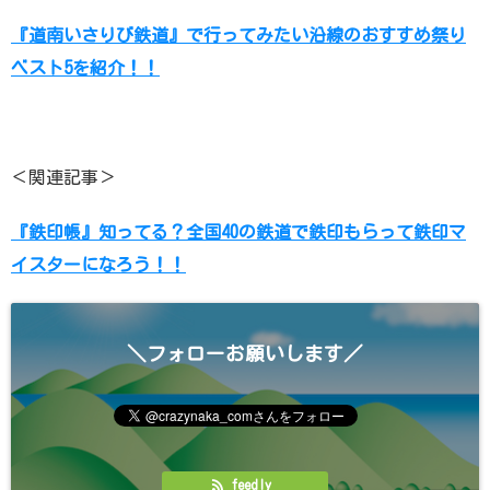
『道南いさりび鉄道』で行ってみたい沿線のおすすめ祭り
ベスト5を紹介！！
＜関連記事＞
『鉄印帳』知ってる？全国40の鉄道で鉄印もらって鉄印マ
イスターになろう！！
＼フォローお願いします／
feedly