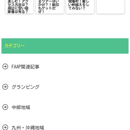
楽しむ！アク
るツアーはい
宿場町！厳し
セス方法は？
かが？！鉄印
い峠越えをし
周辺に安い駐
もゲットだ
てみない？
車場は有る？
ぜ！
カテゴリー
FAAP関連記事
グランピング
中部地域
九州・沖縄地域