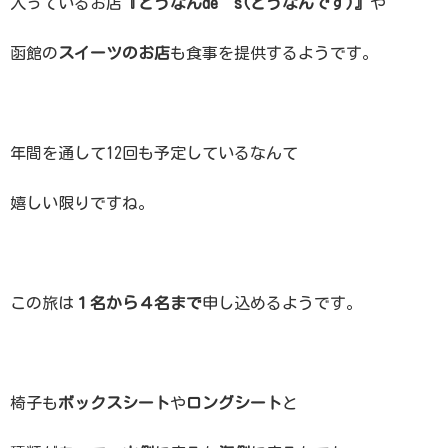
入っているお店
『どうなんde’s(どうなんです)』
や
函館の
スイーツのお店
も食事を提供するようです。
年間を通して12回も予定しているなんて
嬉しい限りですね。
この旅は
１名から４名まで
申し込めるようです。
椅子も
ボックスシート
や
ロングシート
と