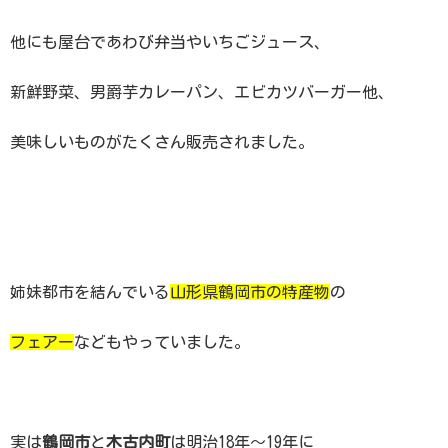
他にも屋台であわび弁当やいちごジュース、
新鮮野菜、男爵芋カレーパン、エビカツバーガー他、
美味しいものがたくさん販売されました。
姉妹都市を結んでいる
山形県鶴岡市の特産物
の
フェアー
などもやっていました。
実は
鶴岡市
と
木古内町
は明治18年〜19年に