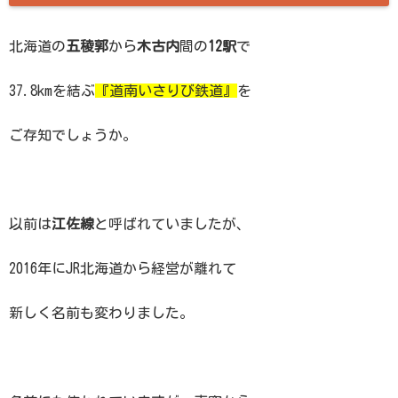
北海道の
五稜郭
から
木古内
間の
12駅
で
37.8kmを結ぶ
『道南いさりび鉄道』
を
ご存知でしょうか。
以前は
江佐線
と呼ばれていましたが、
2016年にJR北海道から経営が離れて
新しく名前も変わりました。