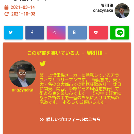
WRITER
2021-03-14
crazynaka
2021-10-03
WRITER
この記事を書いている人 -
-
某 上場電機メーカーに勤務しているアラ
フィフサラリーマンです。 転勤族で、東・
大・名の３大都市での勤務経験あり。 休日
に関東、関西、中部とその周辺を旅行して
crazynaka
街あるきを楽しんでます。 その中で好きに
なった街の中で一番のお気に入りは広島の
尾道です。 よろしくお願いします。
詳しいプロフィールはこちら