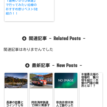
『道南いさりび鉄道』
で行ってみたい沿線の
おすすめ祭りベスト5を
紹介！！
Related Posts
関連記事 -
-
関連記事はありませんでした
New Posts
最新記事 -
-
木曽最北端の
宿場町 贄川
宿を紹介！木
曽の門番の関
所とは！？
長瀞の岩畳と
阿佐海岸鉄道
奈良井宿は旅
ライン下りを
でDMVに乗車す
人で賑わった