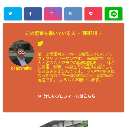
WRITER
この記事を書いている人 -
-
某 上場電機メーカーに勤務しているアラ
フィフサラリーマンです。 転勤族で、東・
大・名の３大都市での勤務経験あり。 休日
に関東、関西、中部とその周辺を旅行して
crazynaka
街あるきを楽しんでます。 その中で好きに
なった街の中で一番のお気に入りは広島の
尾道です。 よろしくお願いします。
詳しいプロフィールはこちら