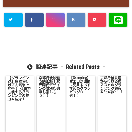
Related Posts
関連記事 -
-
【グランピン
京都丹後鉄道
【Gramping】
京都丹後鉄道
グ】身軽で行
で鉄印旅！水
富士山が眼前
から行けるお
けて人気急上
戸岡氏デザイ
に見えるおす
ススメのグラ
昇中！ 仕事で
ンの特別な列
すめのグラン
ンピング施設
も使えるグラ
車も楽しも
ピング３
を3つ紹介！！
ンピングの魅
う！！
選！！
力を紹介！