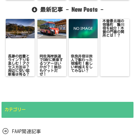
New Posts
最新記事 -
-
木曽最北端の
宿場町 贄川
宿を紹介！木
曽の門番の関
所とは！？
長瀞の岩畳と
阿佐海岸鉄道
奈良井宿は旅
ライン下りを
でDMVに乗車す
人で賑わった
楽しむ！アク
るツアーはい
宿場町！厳し
セス方法は？
かが？！鉄印
い峠越えをし
周辺に安い駐
もゲットだ
てみない？
車場は有る？
ぜ！
カテゴリー
FAAP関連記事