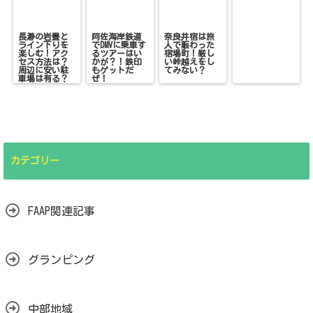
長瀞の岩畳と
阿佐海岸鉄道
奈良井宿は旅
ライン下りを
でDMVに乗車す
人で賑わった
楽しむ！アク
るツアーはい
宿場町！厳し
セス方法は？
かが？！鉄印
い峠越えをし
周辺に安い駐
もゲットだ
てみない？
車場は有る？
ぜ！
カテゴリー
FAAP関連記事
グランピング
中部地域