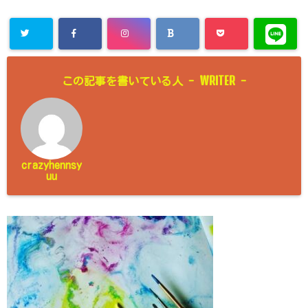
WRITER
この記事を書いている人 -
-
crazyhennsy
uu