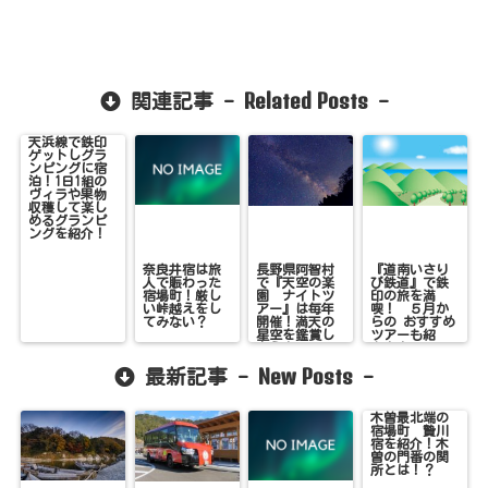
Related Posts
関連記事 -
-
天浜線で鉄印
ゲットしグラ
ンピングに宿
泊！1日1組の
ヴィラや果物
収穫して楽し
めるグランピ
ングを紹介！
奈良井宿は旅
長野県阿智村
『道南いさり
人で賑わった
で『天空の楽
び鉄道』で鉄
宿場町！厳し
園 ナイトツ
印の旅を満
い峠越えをし
アー』は毎年
喫！ ５月か
てみない？
開催！満天の
らの おすすめ
星空を鑑賞し
ツアーも紹
よう！
介！！
New Posts
最新記事 -
-
木曽最北端の
宿場町 贄川
宿を紹介！木
曽の門番の関
所とは！？