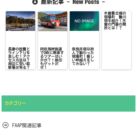
New Posts
最新記事 -
-
木曽最北端の
宿場町 贄川
宿を紹介！木
曽の門番の関
所とは！？
長瀞の岩畳と
阿佐海岸鉄道
奈良井宿は旅
ライン下りを
でDMVに乗車す
人で賑わった
楽しむ！アク
るツアーはい
宿場町！厳し
セス方法は？
かが？！鉄印
い峠越えをし
周辺に安い駐
もゲットだ
てみない？
車場は有る？
ぜ！
カテゴリー
FAAP関連記事