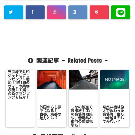
Related Posts
関連記事 -
-
天浜線で鉄印
ゲットしグラ
ンピングに宿
泊！1日1組の
ヴィラや果物
収穫して楽し
めるグランピ
ングを紹介！
外国の方も夢
しなの鉄道で
奈良井宿は旅
中になる！
鉄印旅！江戸
人で賑わった
古都、京都の
の宿場町散策
宿場町！厳し
魅力とは!?
や、雷電為右
い峠越えをし
衛門の生家見
てみない？
学も！