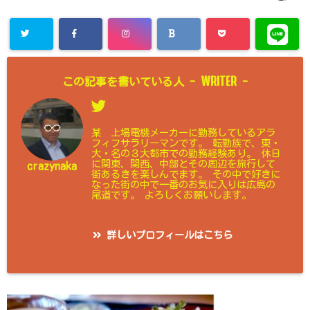
WRITER
この記事を書いている人 -
-
某 上場電機メーカーに勤務しているアラ
フィフサラリーマンです。 転勤族で、東・
大・名の３大都市での勤務経験あり。 休日
に関東、関西、中部とその周辺を旅行して
crazynaka
街あるきを楽しんでます。 その中で好きに
なった街の中で一番のお気に入りは広島の
尾道です。 よろしくお願いします。
詳しいプロフィールはこちら