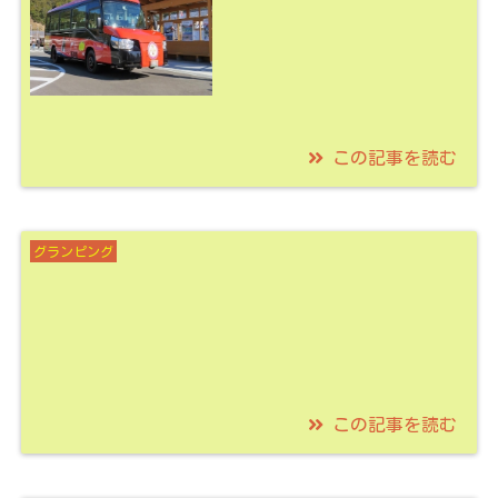
この記事を読む
2022/02/01
阿佐海岸鉄道でDMVに
グランピング
乗車するツアーはいか
が？！鉄印もゲットだ
ぜ！
この記事を読む
2021/06/10
京都丹後鉄道から行け