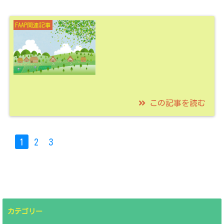
2021/04/11
しな鉄で鉄印ゲットし
FAAP関連記事
グランピング『グラン
ルーク飯綱高原』で自
然を満喫しない？！
この記事を読む
2021/04/08
智頭急行で鉄印ゲッ
1
2
3
ト、古民家でくつろぎ
の時間を！【glaminka
SAYOの紹介】
カテゴリー