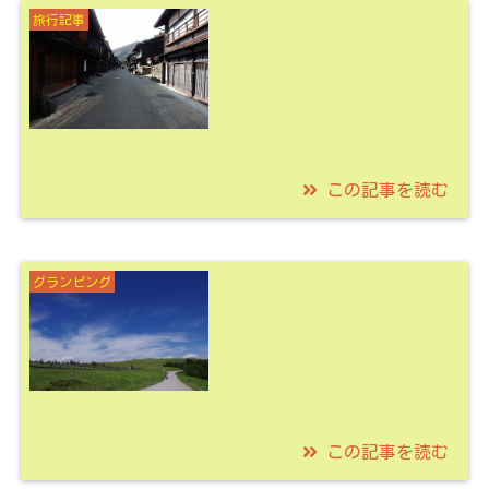
旅行記事
るおススメのグランピ
ング施設を3つ紹
介！！
この記事を読む
2021/04/20
しなの鉄道で鉄印旅！
グランピング
江戸の宿場町散策や、
雷電為右衛門の生家見
学も！
この記事を読む