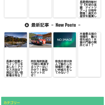
長野県阿智村
で『天空の楽
園 ナイトツ
アー』は毎年
開催！満天の
星空を鑑賞し
よう！
New Posts
最新記事 -
-
木曽最北端の
宿場町 贄川
宿を紹介！木
曽の門番の関
所とは！？
長瀞の岩畳と
阿佐海岸鉄道
奈良井宿は旅
ライン下りを
でDMVに乗車す
人で賑わった
楽しむ！アク
るツアーはい
宿場町！厳し
セス方法は？
かが？！鉄印
い峠越えをし
周辺に安い駐
もゲットだ
てみない？
車場は有る？
ぜ！
カテゴリー