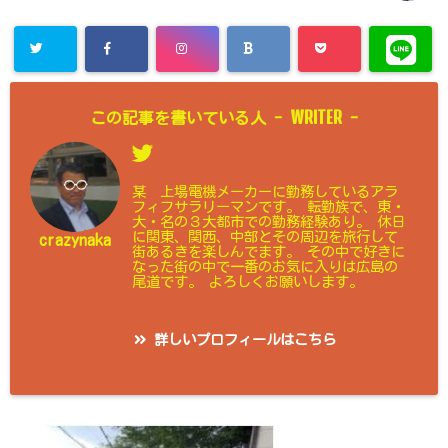
WRITER
この記事を書いている人 -
-
某 上場電機メーカーに勤務しているアラ
フィフサラリーマンです。 転勤族で、東・
大・名の３大都市での勤務経験あり。 休日
に関東、関西、中部とその周辺を旅行して
crazynaka
街あるきを楽しんでます。 その中で好きに
なった街の中で一番のお気に入りは広島の
尾道です。 よろしくお願いします。
詳しいプロフィールはこちら