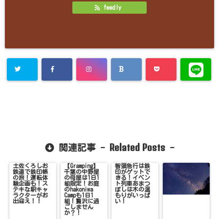
feedly
Related Posts
関連記事 -
-
土佐くろしお
【Gramping】
智頭急行は鉄
鉄道で鉄印帳
千葉の中野屋
印がゲットで
の旅！運転体
の母屋は1日1
きる！イベン
験企画も！ス
組限定！お庭
ト列車あまつ
テキな駅キャ
のhakoniwa
ぼしは木の温
ラクターがお
Campも1日1
もりがいっぱ
出迎え！！
組！贅沢に過
い！
ごしません
か？！