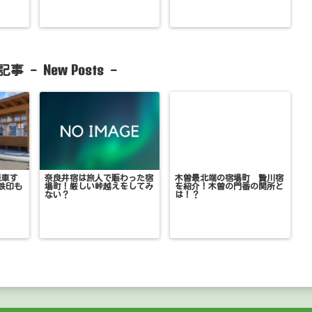
New Posts
記事 -
-
乗車す
奈良井宿は旅人で賑わった宿
木曽最北端の宿場町 贄川宿
鉄印も
場町！厳しい峠越えをしてみ
を紹介！木曽の門番の関所と
ない？
は！？