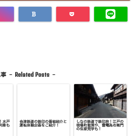
Related Posts
事 -
-
！水戸
会津鉄道の鉄印の番組紹介と
しなの鉄道で鉄印旅！江戸の
列車も
運転体験企画をご紹介！
宿場町散策や、雷電為右衛門
の生家見学も！