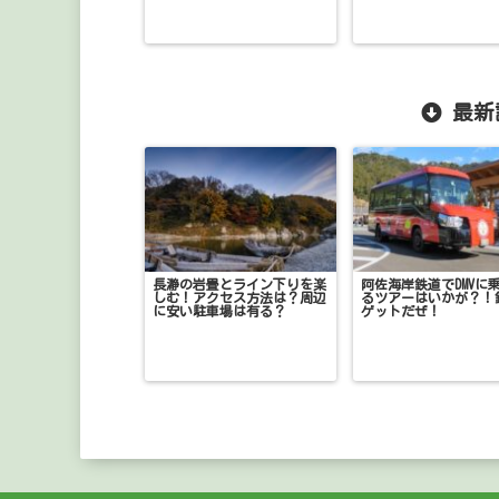
最新
長瀞の岩畳とライン下りを楽
阿佐海岸鉄道でDMVに
しむ！アクセス方法は？周辺
るツアーはいかが？！
に安い駐車場は有る？
ゲットだぜ！