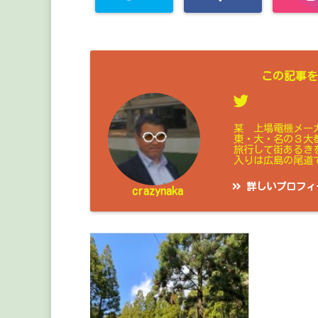
この記事を
某 上場電機メー
東・大・名の３大
旅行して街あるき
入りは広島の尾道
詳しいプロフィ
crazynaka