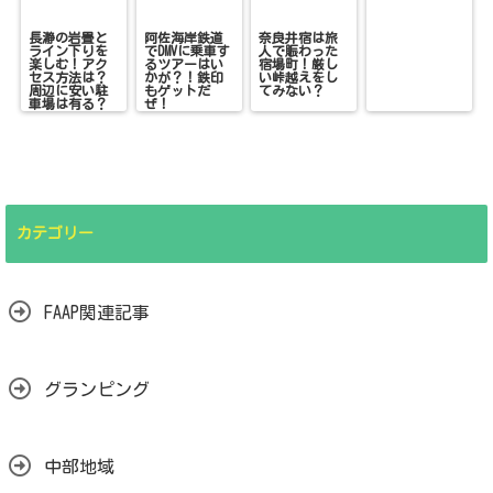
長瀞の岩畳と
阿佐海岸鉄道
奈良井宿は旅
ライン下りを
でDMVに乗車す
人で賑わった
楽しむ！アク
るツアーはい
宿場町！厳し
セス方法は？
かが？！鉄印
い峠越えをし
周辺に安い駐
もゲットだ
てみない？
車場は有る？
ぜ！
カテゴリー
FAAP関連記事
グランピング
中部地域