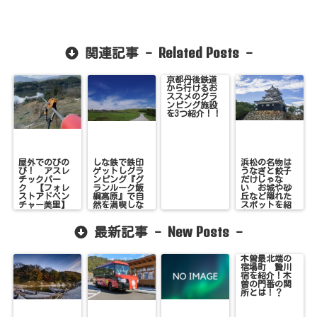
Related Posts
関連記事 -
-
京都丹後鉄道
から行けるお
ススメのグラ
ンピング施設
を3つ紹介！！
屋外でのびの
しな鉄で鉄印
浜松の名物は
び！ アスレ
ゲットしグラ
うなぎと餃子
チックパー
ンピング『グ
だけじゃな
ク 【フォレ
ランルーク飯
い お城や砂
ストアドベン
綱高原』で自
丘など隠れた
チャー美里】
然を満喫しな
スポットを紹
い？！
介
New Posts
最新記事 -
-
木曽最北端の
宿場町 贄川
宿を紹介！木
曽の門番の関
所とは！？