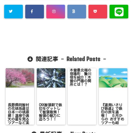
Related Posts
関連記事 -
-
木曽最北端の
宿場町 贄川
宿を紹介！木
曽の門番の関
所とは！？
長野県阿智村
CKK智頭駅で鉄
『道南いさり
の花桃街道は
印をゲットし
び鉄道』で鉄
日本一の桃源
て智頭散策！
印の旅を満
郷！温泉や満
智頭の魅力に
喫！ ５月か
天の星を見る
迫ろう！！
らの おすすめ
ツアーなど楽
ツアーも紹
しみも満
介！！
載！！