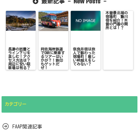
New Posts
最新記事 -
-
木曽最北端の
宿場町 贄川
宿を紹介！木
曽の門番の関
所とは！？
長瀞の岩畳と
阿佐海岸鉄道
奈良井宿は旅
ライン下りを
でDMVに乗車す
人で賑わった
楽しむ！アク
るツアーはい
宿場町！厳し
セス方法は？
かが？！鉄印
い峠越えをし
周辺に安い駐
もゲットだ
てみない？
車場は有る？
ぜ！
カテゴリー
FAAP関連記事