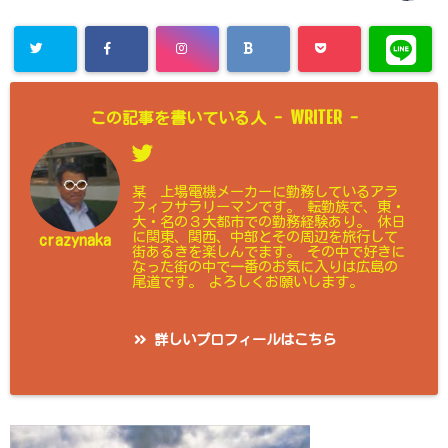
WRITER
この記事を書いている人 -
-
某 上場電機メーカーに勤務しているアラ
フィフサラリーマンです。 転勤族で、東・
大・名の３大都市での勤務経験あり。 休日
に関東、関西、中部とその周辺を旅行して
crazynaka
街あるきを楽しんでます。 その中で好きに
なった街の中で一番のお気に入りは広島の
尾道です。 よろしくお願いします。
詳しいプロフィールはこちら