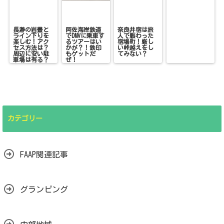
長瀞の岩畳と
阿佐海岸鉄道
奈良井宿は旅
ライン下りを
でDMVに乗車す
人で賑わった
楽しむ！アク
るツアーはい
宿場町！厳し
セス方法は？
かが？！鉄印
い峠越えをし
周辺に安い駐
もゲットだ
てみない？
車場は有る？
ぜ！
カテゴリー
FAAP関連記事
グランピング