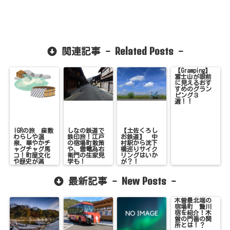
Related Posts
関連記事 -
-
【Gramping】
富士山が眼前
に見えるおす
すめのグラン
ピング３
選！！
IGRの旅 座敷
しなの鉄道で
【土佐くろし
わらしや温
鉄印旅！江戸
お鉄道】 中
泉、華やかチ
の宿場町散策
村駅から沈下
ャグチャグ馬
や、雷電為右
橋巡りサイク
コ！町屋文化
衛門の生家見
リングはいか
や歴史が満
学も！
が？！
載！
New Posts
最新記事 -
-
木曽最北端の
宿場町 贄川
宿を紹介！木
曽の門番の関
所とは！？