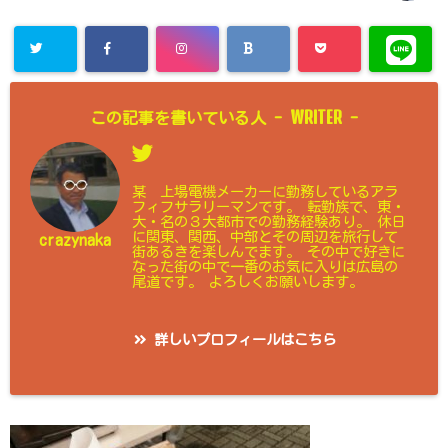
WRITER
この記事を書いている人 -
-
某 上場電機メーカーに勤務しているアラ
フィフサラリーマンです。 転勤族で、東・
大・名の３大都市での勤務経験あり。 休日
に関東、関西、中部とその周辺を旅行して
crazynaka
街あるきを楽しんでます。 その中で好きに
なった街の中で一番のお気に入りは広島の
尾道です。 よろしくお願いします。
詳しいプロフィールはこちら