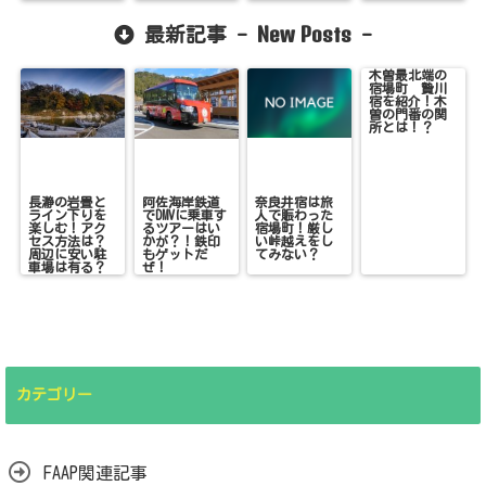
を巡ろう！
New Posts
最新記事 -
-
木曽最北端の
宿場町 贄川
宿を紹介！木
曽の門番の関
所とは！？
長瀞の岩畳と
阿佐海岸鉄道
奈良井宿は旅
ライン下りを
でDMVに乗車す
人で賑わった
楽しむ！アク
るツアーはい
宿場町！厳し
セス方法は？
かが？！鉄印
い峠越えをし
周辺に安い駐
もゲットだ
てみない？
車場は有る？
ぜ！
カテゴリー
FAAP関連記事