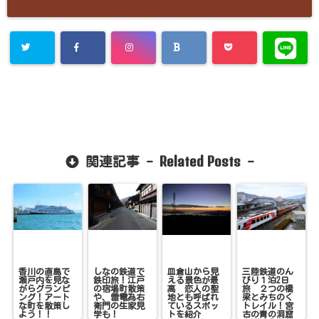
Related Posts
関連記事 -
-
香川の直島で
しなの鉄道で
皿倉山から見
三陸鉄道のん
瀬戸内を見な
鉄印旅！江戸
える景色が最
びり１泊2日
がらグランピ
の宿場町散策
高 恋人の聖
旅 ２つの橋
ング！アート
や、雷電為右
地とも呼ばれ
梁とみちのく
な町を散策し
衛門の生家見
ているスポッ
トレイル！宮
よう！！
学も！
トを紹介
古の青の洞窟