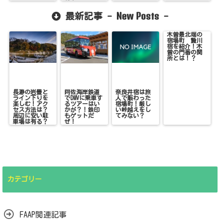
載！
New Posts
最新記事 -
-
木曽最北端の
宿場町 贄川
宿を紹介！木
曽の門番の関
所とは！？
長瀞の岩畳と
阿佐海岸鉄道
奈良井宿は旅
ライン下りを
でDMVに乗車す
人で賑わった
楽しむ！アク
るツアーはい
宿場町！厳し
セス方法は？
かが？！鉄印
い峠越えをし
周辺に安い駐
もゲットだ
てみない？
車場は有る？
ぜ！
カテゴリー
FAAP関連記事