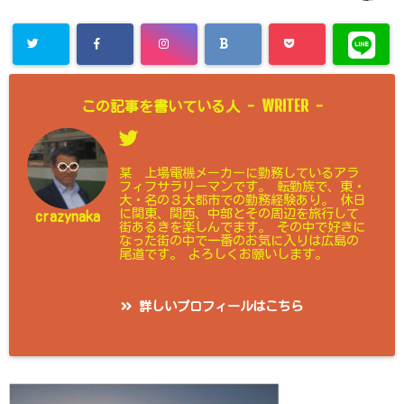
WRITER
この記事を書いている人 -
-
某 上場電機メーカーに勤務しているアラ
フィフサラリーマンです。 転勤族で、東・
大・名の３大都市での勤務経験あり。 休日
に関東、関西、中部とその周辺を旅行して
crazynaka
街あるきを楽しんでます。 その中で好きに
なった街の中で一番のお気に入りは広島の
尾道です。 よろしくお願いします。
詳しいプロフィールはこちら