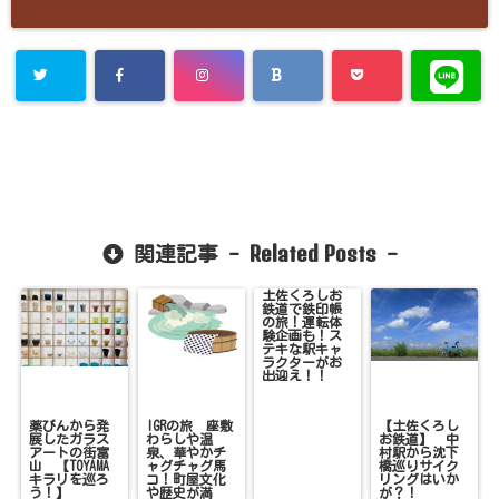
Related Posts
関連記事 -
-
土佐くろしお
鉄道で鉄印帳
の旅！運転体
験企画も！ス
テキな駅キャ
ラクターがお
出迎え！！
薬びんから発
IGRの旅 座敷
【土佐くろし
展したガラス
わらしや温
お鉄道】 中
アートの街富
泉、華やかチ
村駅から沈下
山 【TOYAMA
ャグチャグ馬
橋巡りサイク
キラリを巡ろ
コ！町屋文化
リングはいか
う！】
や歴史が満
が？！