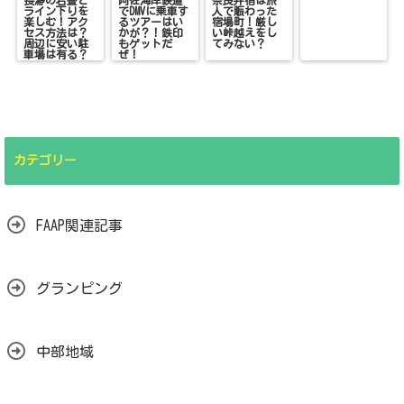
ライン下りを
でDMVに乗車す
人で賑わった
楽しむ！アク
るツアーはい
宿場町！厳し
セス方法は？
かが？！鉄印
い峠越えをし
周辺に安い駐
もゲットだ
てみない？
車場は有る？
ぜ！
カテゴリー
FAAP関連記事
グランピング
中部地域