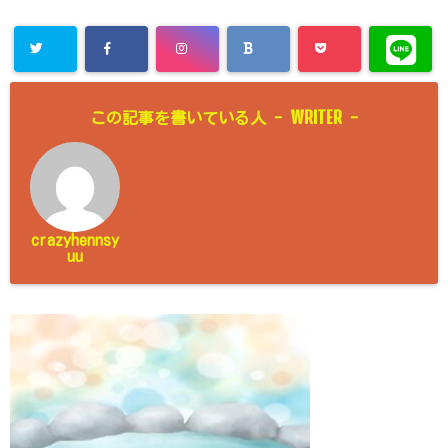
WRITER
この記事を書いている人 -
-
crazyhennsy
uu