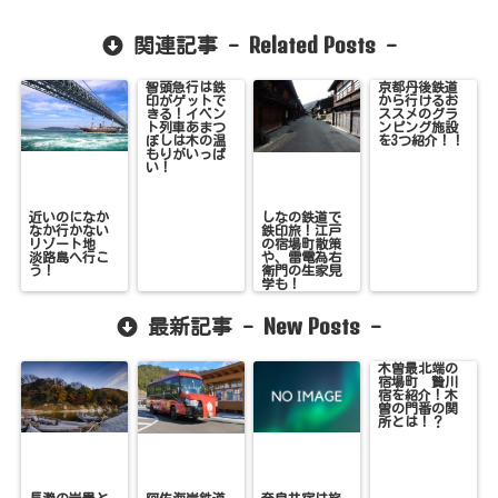
Related Posts
関連記事 -
-
智頭急行は鉄
京都丹後鉄道
印がゲットで
から行けるお
きる！イベン
ススメのグラ
ト列車あまつ
ンピング施設
ぼしは木の温
を3つ紹介！！
もりがいっぱ
い！
近いのになか
しなの鉄道で
なか行かない
鉄印旅！江戸
リゾート地
の宿場町散策
淡路島へ行こ
や、雷電為右
う！
衛門の生家見
学も！
New Posts
最新記事 -
-
木曽最北端の
宿場町 贄川
宿を紹介！木
曽の門番の関
所とは！？
長瀞の岩畳と
阿佐海岸鉄道
奈良井宿は旅