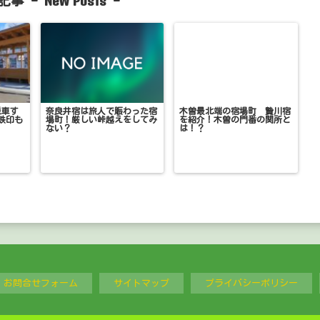
New Posts
記事 -
-
乗車す
奈良井宿は旅人で賑わった宿
木曽最北端の宿場町 贄川宿
鉄印も
場町！厳しい峠越えをしてみ
を紹介！木曽の門番の関所と
ない？
は！？
お問合せフォーム
サイトマップ
プライバシーポリシー