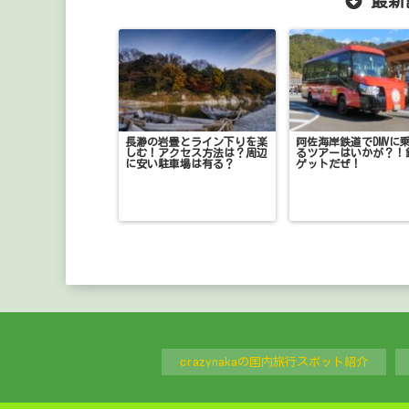
最新
長瀞の岩畳とライン下りを楽
阿佐海岸鉄道でDMVに
しむ！アクセス方法は？周辺
るツアーはいかが？！
に安い駐車場は有る？
ゲットだぜ！
crazynakaの国内旅行スポット紹介