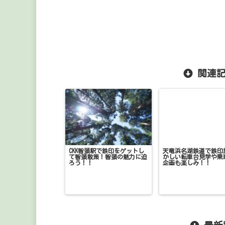
関連記
CKK智頭駅で鉄印をゲットし
天竜浜名湖鉄道で鉄印
て智頭散策！智頭の魅力に迫
かしい転車台見学や乗
ろう！！
企画も楽しみ！！