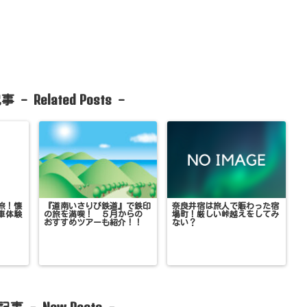
Related Posts
事 -
-
旅！懐
『道南いさりび鉄道』で鉄印
奈良井宿は旅人で賑わった宿
車体験
の旅を満喫！ ５月からの
場町！厳しい峠越えをしてみ
おすすめツアーも紹介！！
ない？