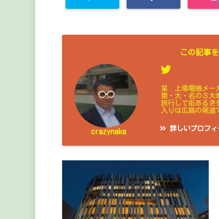
この記事を
某 上場電機メー
東・大・名の３大
旅行して街あるき
入りは広島の尾道
詳しいプロフィ
crazynaka